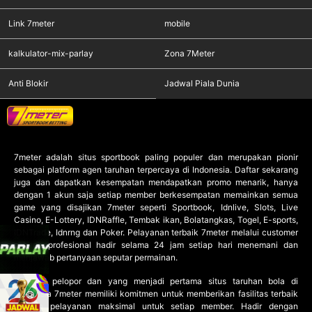
Link 7meter
mobile
kalkulator-mix-parlay
Zona 7Meter
Anti Blokir
Jadwal Piala Dunia
7meter
adalah situs sportbook paling populer dan merupakan pionir
sebagai platform agen taruhan terpercaya di Indonesia. Daftar sekarang
juga dan dapatkan kesempatan mendapatkan promo menarik, hanya
dengan 1 akun saja setiap member berkesempatan memainkan semua
game yang disajikan 7meter seperti Sportbook, Idnlive, Slots, Live
Casino, E-Lottery, IDNRaffle, Tembak ikan, Bolatangkas, Togel, E-sports,
IDNTrade, Idnrng dan Poker. Pelayanan terbaik 7meter melalui customer
service profesional hadir selama 24 jam setiap hari menemani dan
menjawab pertanyaan seputar permainan.
Sebagai pelopor dan yang menjadi pertama situs taruhan bola di
Indonesia 7meter memiliki komitmen untuk memberikan fasilitas terbaik
dengan pelayanan maksimal untuk setiap member. Hadir dengan