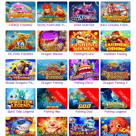
FIERCE FISHING
GODS FORTUNE FISHING
STAR HUNTER
BAO CHUAN FISHING
FA CHAI FISHING
Dragon Master
FishingYiLuFa
CaiShen Fishing
Shade Dragons Fishing
Dragon Fishing
Fishing Disco
Dragon Fishing 2
PROMO
PROMO
PROMO
Spirit Tide Legend
Fishing War
Fishing God
Fishing Legend