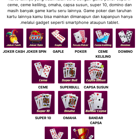
ceme, ceme keliling, omaha, capsa susun, super 10, domino dan
masih banyak game kartu seru lainnya. Game poker dan taruhan
kartu lainnya kamu bisa mainkan dimanapun dan kapanpun hanya
.melalui gadget seperti smartphone ataupun tablet.
JOKER CASH
JOKER SPIN
GAPLE
POKER
CEME
DOMINO
KELILING
CEME
SUPERBULL
CAPSA SUSUN
SUPER 10
OMAHA
BANDAR
CAPSA