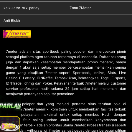
kalkulator-mix-parlay
Zona 7Meter
Anti Blokir
7meter
adalah situs sportbook paling populer dan merupakan pionir
sebagai platform agen taruhan terpercaya di Indonesia. Daftar sekarang
juga dan dapatkan kesempatan mendapatkan promo menarik, hanya
dengan 1 akun saja setiap member berkesempatan memainkan semua
game yang disajikan 7meter seperti Sportbook, Idnlive, Slots, Live
Casino, E-Lottery, IDNRaffle, Tembak ikan, Bolatangkas, Togel, E-sports,
IDNTrade, Idnrng dan Poker. Pelayanan terbaik 7meter melalui customer
service profesional hadir selama 24 jam setiap hari menemani dan
menjawab pertanyaan seputar permainan.
Sebagai pelopor dan yang menjadi pertama situs taruhan bola di
Indonesia 7meter memiliki komitmen untuk memberikan fasilitas terbaik
dengan pelayanan maksimal untuk setiap member. Hadir dengan
berbagai fitur paling update untuk memberikan kenyamanan dan
keamanan terbaik adalah prioritas utama 7meter. Proses transaksi seperti
deposit dan withdraw di 7meter sangat cepat dengan berbagai pilihan